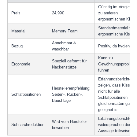
Günstig im Vergleich
Preis
24,99€
zu anderen
ergonomischen Kisse
Standardmaterial für
Material
Memory Foam
ergonomische Kissen
Abnehmbar &
Bezug
Positiv, da hygienisch
waschbar
Kann zu
Speziell geformt für
Ergonomie
Gewöhnungsproblem
Nackenstütze
führen
Erfahrungsberichte
zeigen, dass Kissen
Herstellerempfehlung:
nicht für alle
Schlafpositionen
Seiten-, Rücken-,
Schlafpositionen
Bauchlage
gleichermaßen gut
geeignet ist
Erfahrungsberichte
Wird vom Hersteller
Schnarchreduktion
widersprechen dieser
beworben
Aussage teilweise